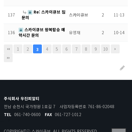
Re: 스카이큐브 짐
137
스카이큐브
2
11-13
문의
스카이큐브 왕복탑승 예
136
유영재
2
10-14
약시간 문의
1
2
4
5
6
7
8
9
10
3
주식회사 우진피알티
전남 순천시 국가정원 1호길 7
사업자등록번호
761-86-02048
TEL
061-740-0600
FAX
061-727-1012
로그인
COPYRIGHTⓒ 스카이큐브. ALL RIGHTS
RESERVED