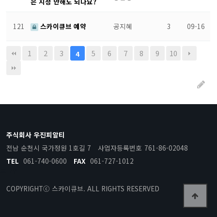
은 지정 안해도 되나요?
121
스카이큐브 예약
공지혜
3
09-16
1
2
3
5
6
7
8
9
10
4
주식회사 우진피알티
전남 순천시 국가정원 1호길 7
사업자등록번호
761-86-02048
TEL
061-740-0600
FAX
061-727-1012
로그인
COPYRIGHTⓒ 스카이큐브. ALL RIGHTS
RESERVED